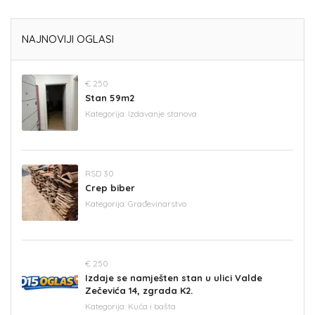
NAJNOVIJI OGLASI
€ 250
Stan 59m2
Kategorija:
Izdavanje stanova
RSD 30
Crep biber
Kategorija:
Građevinarstvo
€ 250
Izdaje se namješten stan u ulici Valde
Zečevića 14, zgrada K2.
Kategorija:
Kuća i bašta