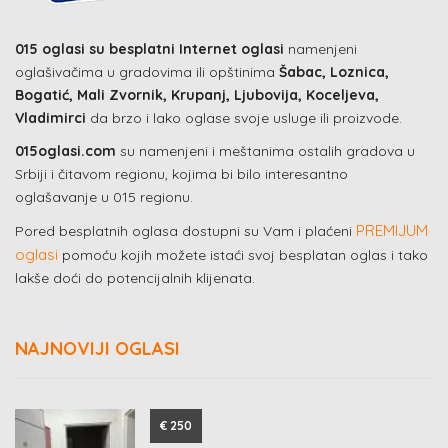
015 oglasi su besplatni Internet oglasi
namenjeni
oglašivačima u gradovima ili opštinima
Šabac, Loznica,
Bogatić, Mali Zvornik, Krupanj, Ljubovija, Koceljeva,
Vladimirci
da brzo i lako oglase svoje usluge ili proizvode.
015oglasi.com
su namenjeni i meštanima ostalih gradova u
Srbiji i čitavom regionu, kojima bi bilo interesantno
oglašavanje u 015 regionu.
PREMIJUM
Pored besplatnih oglasa dostupni su Vam i plaćeni
oglasi
pomoću kojih možete istaći svoj besplatan oglas i tako
lakše doći do potencijalnih klijenata.
NAJNOVIJI OGLASI
€ 250