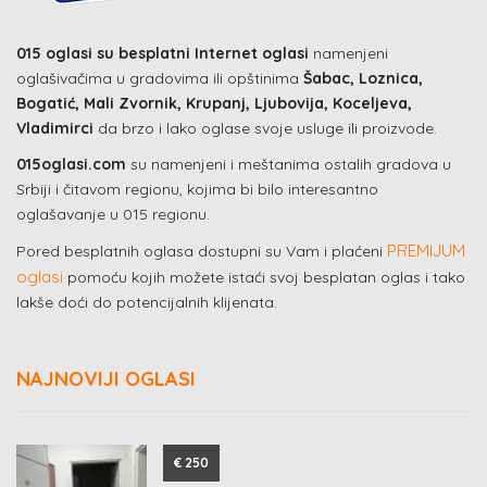
015 oglasi su besplatni Internet oglasi
namenjeni
oglašivačima u gradovima ili opštinima
Šabac, Loznica,
Bogatić, Mali Zvornik, Krupanj, Ljubovija, Koceljeva,
Vladimirci
da brzo i lako oglase svoje usluge ili proizvode.
015oglasi.com
su namenjeni i meštanima ostalih gradova u
Srbiji i čitavom regionu, kojima bi bilo interesantno
oglašavanje u 015 regionu.
PREMIJUM
Pored besplatnih oglasa dostupni su Vam i plaćeni
oglasi
pomoću kojih možete istaći svoj besplatan oglas i tako
lakše doći do potencijalnih klijenata.
NAJNOVIJI OGLASI
€ 250