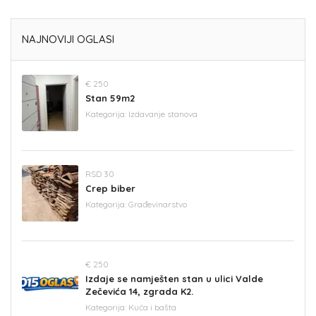
NAJNOVIJI OGLASI
€ 250
Stan 59m2
Kategorija:
Izdavanje stanova
RSD 30
Crep biber
Kategorija:
Građevinarstvo
€ 250
Izdaje se namješten stan u ulici Valde
Zečevića 14, zgrada K2.
Kategorija:
Kuća i bašta