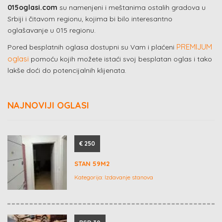
015oglasi.com
su namenjeni i meštanima ostalih gradova u
Srbiji i čitavom regionu, kojima bi bilo interesantno
oglašavanje u 015 regionu.
PREMIJUM
Pored besplatnih oglasa dostupni su Vam i plaćeni
oglasi
pomoću kojih možete istaći svoj besplatan oglas i tako
lakše doći do potencijalnih klijenata.
NAJNOVIJI OGLASI
€ 250
STAN 59M2
Kategorija:
Izdavanje stanova