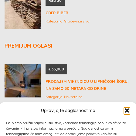
RSD 30
CREP BIBER
Kategorija:
Građevinarstvo
PREMIJUM OGLASI
€ 65,000
PRODAJEM VIKENDICU U LIPNIČKOM ŠORU,
NA SAMO 30 METARA OD DRINE
Kategorija:
Nekretnine
Upravljajte saglasnostima
€ 50,000
Da bismo pružili najbolje iskustvo, koristimo tehnologije poput kolačića za
čuvanje i/ili pristup informacijama o uređaju. Saglasnost sa ovim
RESIDENCE PERMIT AND SECOND PASSPORT
tehnologijama će nam omogućiti da obrađujemo podatke kao što su