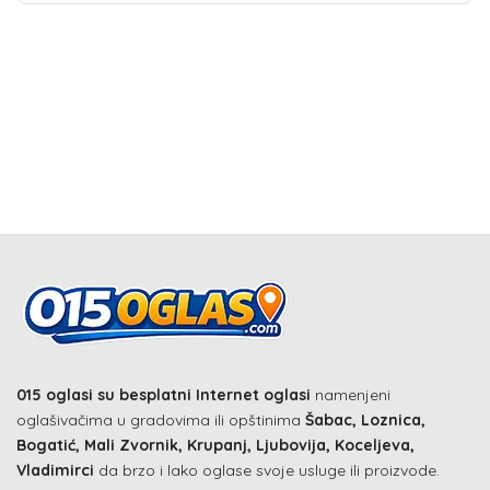
015 oglasi su besplatni Internet oglasi
namenjeni
oglašivačima u gradovima ili opštinima
Šabac, Loznica,
Bogatić, Mali Zvornik, Krupanj, Ljubovija, Koceljeva,
Vladimirci
da brzo i lako oglase svoje usluge ili proizvode.